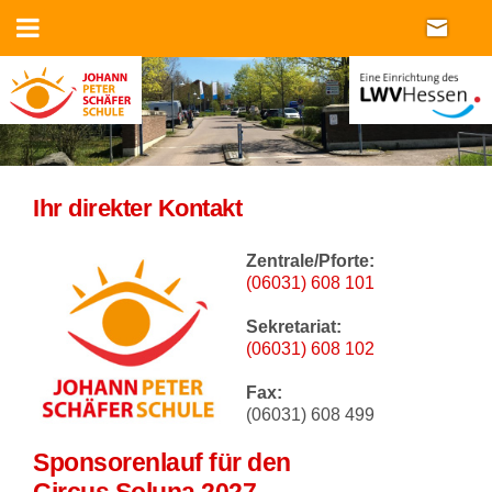
Ihr direkter Kontakt
Zentrale/Pforte:
(06031) 608
101
Sekretariat:
(06031) 608 102
Fax:
(06031) 608 499
Sponsorenlauf für den