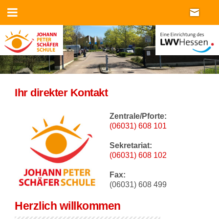
Ihr direkter Kontakt
Zentrale/Pforte:
(06031) 608
101
Sekretariat:
(06031) 608 102
Fax:
(06031) 608 499
Herzlich willkommen